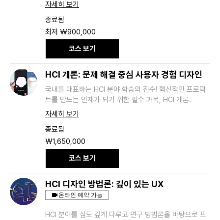
자세히 보기
종료됨
최
최저 ₩900,000
저
900,000
코스 보기
대
한
민
국
HCI 개론: 문제 해결 중심 사용자 경험 디자인
원
국내를 대표하는 HCI 분야 학습의 진수! 혁신적인 프로덕
트를 만드는 인재가 되기 위한 필수 과목, HCI 개론.
자세히 보기
종료됨
1,650,000
₩1,650,000
대
한
코스 보기
민
국
원
HCI 디자인 방법론: 깊이 있는 UX
온라인 예약 가능
HCI 분야를 심도 깊게 다루고 연구 방법론을 바탕으로 프