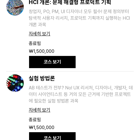
HCI 개론: 문제 해결형 프로덕트 기획
창업자, PO, PM, UI 디자이너 모두 필수! 문제 정의부터
탐색적 사용자 리서치, 프로덕트 기획까지 실행하는 HCI
개론 과목
자세히 보기
종료됨
1,500,000
₩1,500,000
대
한
코스 보기
민
국
원
실험 방법론
AB 테스트가 전부? No! UX 리서처, 디자이너, 개발자, 데
이터 사이언티스트 등 거의 모든 근거에 기반한 프로젝트
에 필요한 실험 방법론 과목
자세히 보기
종료됨
1,500,000
₩1,500,000
대
한
코스 보기
민