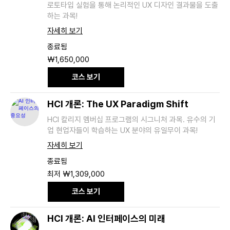
로토타입 실험을 통해 논리적인 UX 디자인 결과물을 도출
하는 과목!
자세히 보기
종료됨
1,650,000
₩1,650,000
대
한
코스 보기
민
국
원
HCI 개론: The UX Paradigm Shift
HCI 칼리지 멤버십 프로그램의 시그니처 과목. 유수의 기
업 현업자들이 학습하는 UX 분야의 유일무이 과목!
자세히 보기
종료됨
최
최저 ₩1,309,000
저
1,309,000
코스 보기
대
한
민
국
HCI 개론: AI 인터페이스의 미래
원