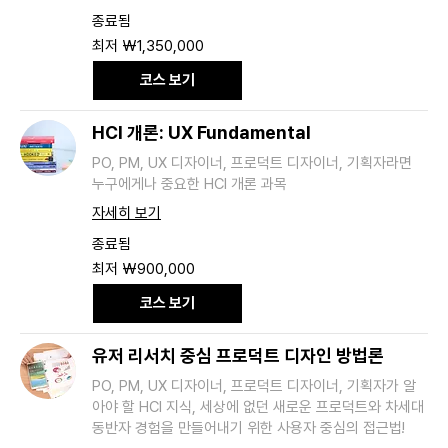
종료됨
최
최저 ₩1,350,000
저
1,350,000
코스 보기
대
한
민
국
HCI 개론: UX Fundamental
원
PO, PM, UX 디자이너, 프로덕트 디자이너, 기획자라면
누구에게나 중요한 HCI 개론 과목
자세히 보기
종료됨
최
최저 ₩900,000
저
900,000
코스 보기
대
한
민
국
유저 리서치 중심 프로덕트 디자인 방법론
원
PO, PM, UX 디자이너, 프로덕트 디자이너, 기획자가 알
아야 할 HCI 지식, 세상에 없던 새로운 프로덕트와 차세대
동반자 경험을 만들어내기 위한 사용자 중심의 접근법!