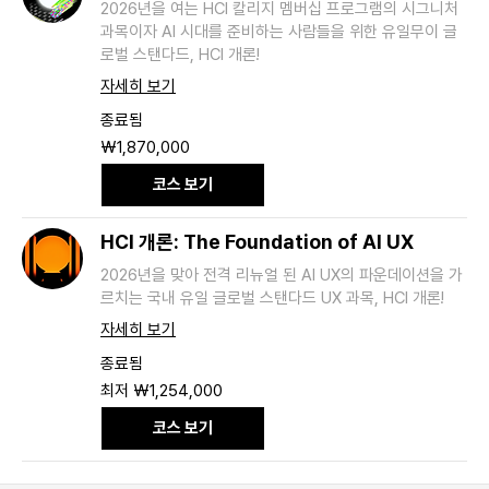
2026년을 여는 HCI 칼리지 멤버십 프로그램의 시그니처
과목이자 AI 시대를 준비하는 사람들을 위한 유일무이 글
로벌 스탠다드, HCI 개론!
자세히 보기
종료됨
1,870,000
₩1,870,000
대
한
코스 보기
민
국
원
HCI 개론: The Foundation of AI UX
2026년을 맞아 전격 리뉴얼 된 AI UX의 파운데이션을 가
르치는 국내 유일 글로벌 스탠다드 UX 과목, HCI 개론!
자세히 보기
종료됨
최
최저 ₩1,254,000
저
1,254,000
코스 보기
대
한
민
국
원