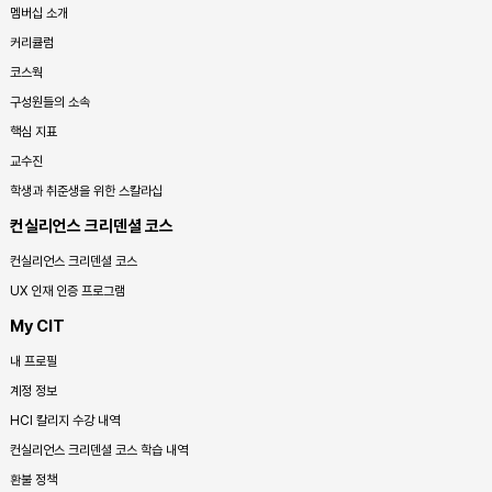
멤버십 소개
커리큘럼
코스웍
구성원들의 소속
핵심 지표
교수진
학생과 취준생을 위한 스칼라십
컨실리언스 크리덴셜 코스
컨실리언스 크리덴셜 코스
UX 인재 인증 프로그램
My CIT
내 프로필
계정 정보
HCI 칼리지 수강 내역
컨실리언스 크리덴셜 코스 학습 내역
환불 정책