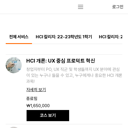
로그인
전체 서비스
HCI 칼리지: 22-23학년도 1학기
HCI 칼리지: 2
HCI 개론: UX 중심 프로덕트 혁신
창업자부터 PO, UX 직군 및 학생들까지 UX 분야에 관심
이 있는 누구나 들을 수 있고, 누구에게나 중요한 HCI 개론
과목!
자세히 보기
종료됨
1,650,000
₩1,650,000
대
한
코스 보기
민
국
원