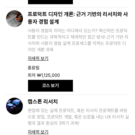
국
원
프로덕트 디자인 개론: 근거 기반의 리서치와 사
용자 경험 설계
사용자 경험의 차이는 어디에서 오는가? 혁신적인 프로덕
트를 만드는 과학적이고 체계적인 접근 방식! 근거 기반 리
서치와 사용자 경험 설계 프로세스를 익히는 프로덕트 디
자인 개론 과목
자세히 보기
종료됨
최
최저 ₩1,125,000
저
1,125,000
코스 보기
대
한
민
국
캡스톤 리서치
원
현업에 있는 실제 프로덕트, 혹은 리서치 프로젝트를 바탕
으로 창업, 프로덕트 개발, 혹은 논문을 내는 UX 리서치 실
행과 결과 중심의 3학기 과목!
자세히 보기