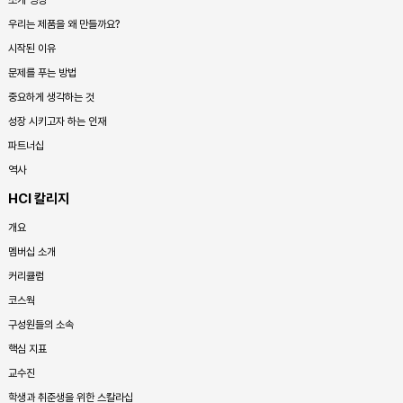
소개 영상
우리는 제품을 왜 만들까요?
시작된 이유
문제를 푸는 방법
중요하게 생각하는 것
성장 시키고자 하는 인재
파트너십
역사
HCI 칼리지
개요
멤버십 소개
커리큘럼
코스웍
구성원들의 소속
핵심 지표
교수진
학생과 취준생을 위한 스칼라십