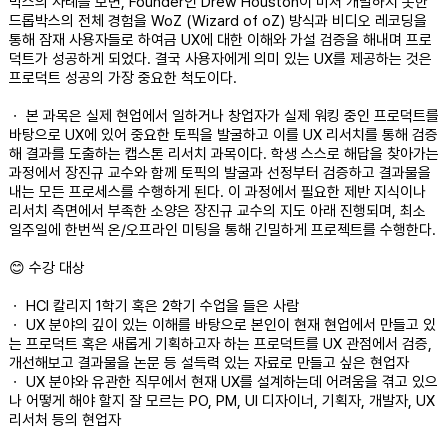
박스의 사례를 보면, Founder인 Drew Houston이 미처 개발하지 못한
드롭박스의 전체 경험을 WoZ (Wizard of oZ) 방식과 비디오 레코딩을
통해 잠재 사용자들로 하여금 UX에 대한 이해와 가설 검증을 해내며 프로
덕트가 성공하게 되었다. 결국 사용자에게 의미 있는 UX를 제공하는 것은
프로덕트 성공의 가장 중요한 척도이다.
ㆍ 본 과목은 실제 현업에서 일하거나 창업자가 실제 워킹 중인 프로덕트를
바탕으로 UX에 있어 중요한 토픽을 발굴하고 이를 UX 리서치를 통해 검증
해 결과를 도출하는 캡스톤 리서치 과목이다. 학생 스스로 해답을 찾아가는
과정에서 장진규 교수와 함께 토픽의 발굴과 선정부터 검증하고 결과물을
내는 모든 프로세스를 수행하게 된다. 이 과정에서 필요한 제반 지식이나
리서치 측면에서 부족한 소양은 장진규 교수의 지도 아래 진행되며, 최소
일주일에 한번씩 온/오프라인 미팅을 통해 긴밀하게 프로젝트를 수행한다.
😊 수강 대상
ㆍ HCI 칼리지 1학기 혹은 2학기 수업을 들은 사람
ㆍ UX 분야의 깊이 있는 이해를 바탕으로 본인이 현재 현업에서 만들고 있
는 프로덕트 혹은 새롭게 기획하고자 하는 프로덕트를 UX 관점에서 검증,
개선해보고 결과물을 논문 등 설득력 있는 자료로 만들고 싶은 현업자
ㆍ UX 분야와 유관한 직무에서 현재 UX를 설계하는데 어려움을 겪고 있으
나 어떻게 해야 할지 잘 모르는 PO, PM, UI 디자이너, 기획자, 개발자, UX
리서처 등의 현업자