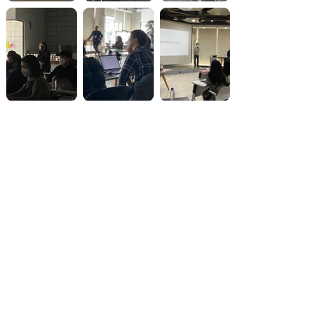
How We Solve
HCI 학습 인프라
CMU, MIT와 같은
HCI 분야 탑 스쿨
수준의
​국내 유일
HCI 코스웍
Caltech과 같은