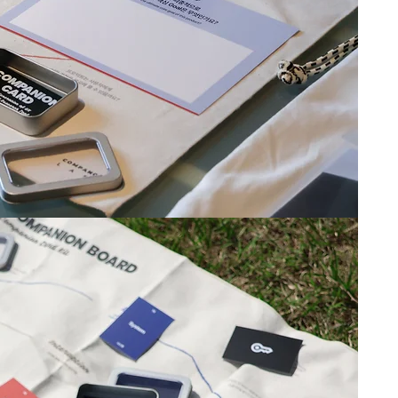
[반품
반복
상
프로
내
프로
반품
프로
메일
팀원
피봇
여
프로
[텀블벅
https
반