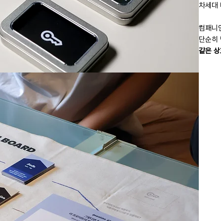
차세대 
컴패니언
단순히 
같은 상
되는 차
구매 
이러한 
패니언 
[구매
로 더욱
제
10
이 개념
Comp
의 
에서 그
내
파트너/
단
노하우를
불
더욱 
이
이럴 때
보신
기획