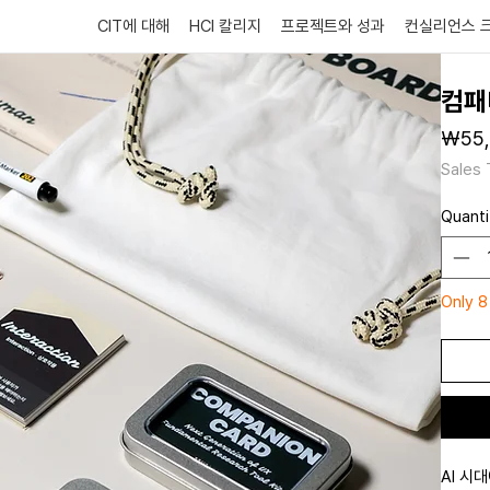
CIT에 대해
HCI 칼리지
프로젝트와 성과
컨실리언스 
컴패
₩55,
Sales 
Quanti
Only 8
AI 시