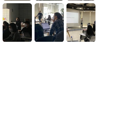
How We Solve
HCI 학습 인프라
CMU, MIT와 같은
HCI 분야 탑 스쿨
수준의
​국내 유일
HCI 코스웍
Caltech과 같은