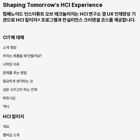
Shaping Tomorrow's HCI Experience
컴패노이드 인스티튜트 오브 테크놀러지는 HCI 연구소 겸 UX 인재양성 기
관으로 HCI 칼리지® 프로그램과 컨실리언스 크리덴셜 코스를 제공합니다.
CIT에 대해
소개 영상
우리는 제품을 왜 만들까요?
시작된 이유
문제를 푸는 방법
중요하게 생각하는 것
성장 시키고자 하는 인재
파트너십
역사
HCI 칼리지
개요
멤버십 소개