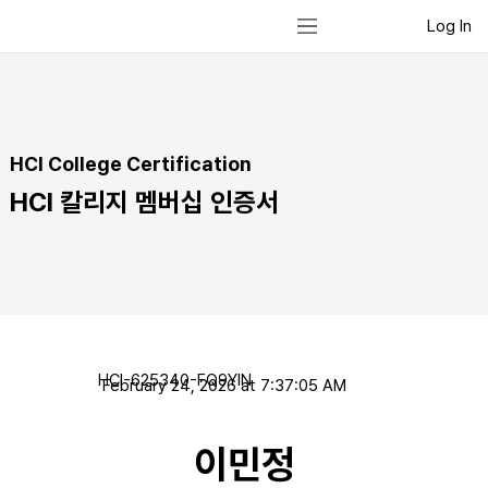
Log In
HCI College Certification
HCI 칼리지 멤버십 인증서
HCI-625340-FQ9YIN
February 24, 2026 at 7:37:05 AM
이민정