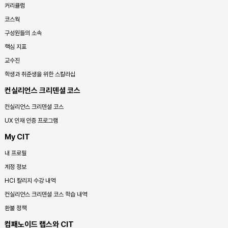
커리큘럼
코스웍
구성원들의 소속
핵심 지표
교수진
학생과 취준생을 위한 스칼라십
컨실리언스 크리덴셜 코스
컨실리언스 크리덴셜 코스
UX 인재 인증 프로그램
My CIT
내 프로필
계정 정보
HCI 칼리지 수강 내역
컨실리언스 크리덴셜 코스 학습 내역
환불 정책
컴패노이드 랩스와 CIT