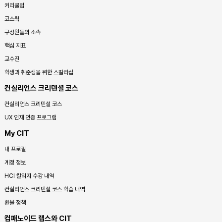
커리큘럼
코스웍
구성원들의 소속
핵심 지표
교수진
학생과 취준생을 위한 스칼라십
컨실리언스 크리덴셜 코스
컨실리언스 크리덴셜 코스
UX 인재 인증 프로그램
My CIT
내 프로필
계정 정보
HCI 칼리지 수강 내역
컨실리언스 크리덴셜 코스 학습 내역
환불 정책
컴패노이드 랩스와 CIT