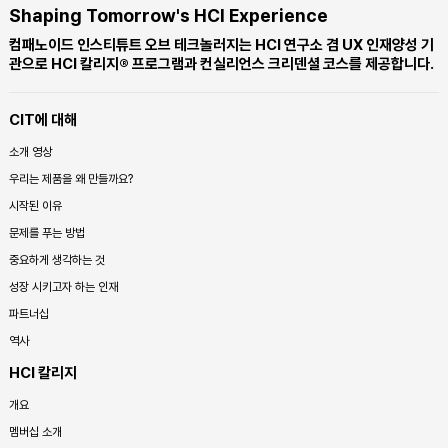
Shaping Tomorrow's HCI Experience
컴패노이드 인스티튜트 오브 테크놀러지는 HCI 연구소 겸 UX 인재양성 기
관으로 HCI 칼리지® 프로그램과 컨실리언스 크리덴셜 코스를 제공합니다.
CIT에 대해
소개 영상
우리는 제품을 왜 만들까요?
시작된 이유
문제를 푸는 방법
중요하게 생각하는 것
성장 시키고자 하는 인재
파트너십
역사
HCI 칼리지
개요
멤버십 소개