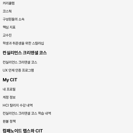
커리큘럼
코스웍
구성원들의 소속
핵심 지표
교수진
학생과 취준생을 위한 스칼라십
컨실리언스 크리덴셜 코스
컨실리언스 크리덴셜 코스
UX 인재 인증 프로그램
My CIT
내 프로필
계정 정보
HCI 칼리지 수강 내역
컨실리언스 크리덴셜 코스 학습 내역
환불 정책
컴패노이드 랩스와 CIT