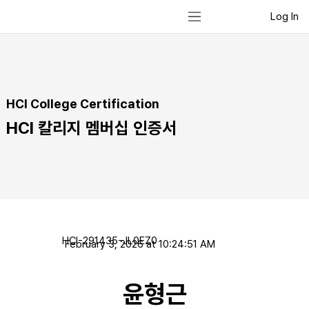
Log In
HCI College Certification
HCI 칼리지 멤버십 인증서
HCI-291435-JL0EZ0
February 3, 2026 at 10:24:51 AM
윤형근