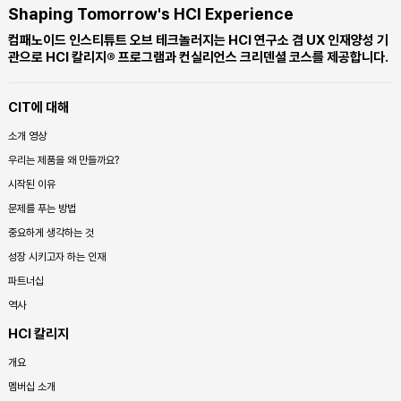
Shaping Tomorrow's HCI Experience
컴패노이드 인스티튜트 오브 테크놀러지는 HCI 연구소 겸 UX 인재양성 기
관으로 HCI 칼리지® 프로그램과 컨실리언스 크리덴셜 코스를 제공합니다.
CIT에 대해
소개 영상
우리는 제품을 왜 만들까요?
시작된 이유
문제를 푸는 방법
중요하게 생각하는 것
성장 시키고자 하는 인재
파트너십
역사
HCI 칼리지
개요
멤버십 소개