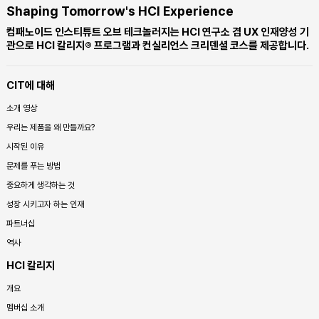
Shaping Tomorrow's HCI Experience
컴패노이드 인스티튜트 오브 테크놀러지는 HCI 연구소 겸 UX 인재양성 기
관으로 HCI 칼리지® 프로그램과 컨실리언스 크리덴셜 코스를 제공합니다.
CIT에 대해
소개 영상
우리는 제품을 왜 만들까요?
시작된 이유
문제를 푸는 방법
중요하게 생각하는 것
성장 시키고자 하는 인재
파트너십
역사
HCI 칼리지
개요
멤버십 소개