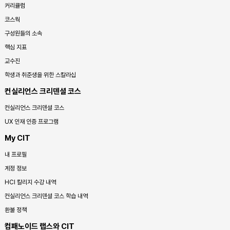
커리큘럼
코스웍
구성원들의 소속
핵심 지표
교수진
학생과 취준생을 위한 스칼라십
컨실리언스 크리덴셜 코스
컨실리언스 크리덴셜 코스
UX 인재 인증 프로그램
My CIT
내 프로필
계정 정보
HCI 칼리지 수강 내역
컨실리언스 크리덴셜 코스 학습 내역
환불 정책
컴패노이드 랩스와 CIT