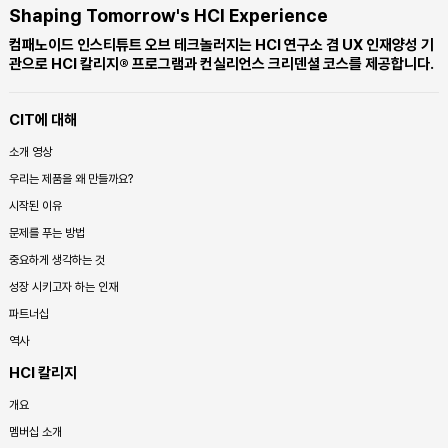
Shaping Tomorrow's HCI Experience
컴패노이드 인스티튜트 오브 테크놀러지는 HCI 연구소 겸 UX 인재양성 기
관으로 HCI 칼리지® 프로그램과 컨실리언스 크리덴셜 코스를 제공합니다.
CIT에 대해
소개 영상
우리는 제품을 왜 만들까요?
시작된 이유
문제를 푸는 방법
중요하게 생각하는 것
성장 시키고자 하는 인재
파트너십
역사
HCI 칼리지
개요
멤버십 소개