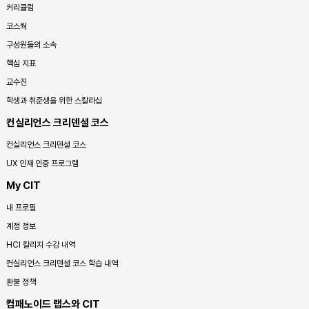
커리큘럼
코스웍
구성원들의 소속
핵심 지표
교수진
학생과 취준생을 위한 스칼라십
컨실리언스 크리덴셜 코스
컨실리언스 크리덴셜 코스
UX 인재 인증 프로그램
My CIT
내 프로필
계정 정보
HCI 칼리지 수강 내역
컨실리언스 크리덴셜 코스 학습 내역
환불 정책
컴패노이드 랩스와 CIT