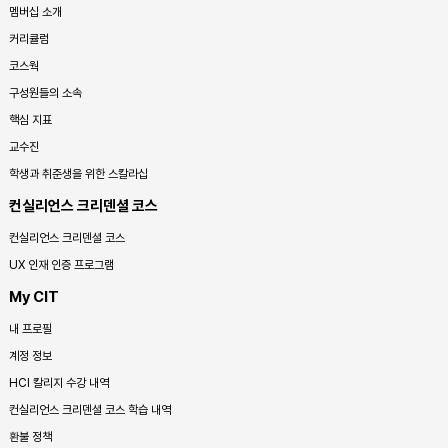
멤버십 소개
커리큘럼
코스웍
구성원들의 소속
핵심 지표
교수진
학생과 취준생을 위한 스칼라십
컨실리언스 크리덴셜 코스
컨실리언스 크리덴셜 코스
UX 인재 인증 프로그램
My CIT
내 프로필
계정 정보
HCI 칼리지 수강 내역
컨실리언스 크리덴셜 코스 학습 내역
환불 정책