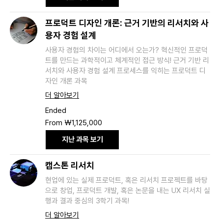
프로덕트 디자인 개론: 근거 기반의 리서치와 사
용자 경험 설계
사용자 경험의 차이는 어디에서 오는가? 혁신적인 프로덕
트를 만드는 과학적이고 체계적인 접근 방식! 근거 기반 리
서치와 사용자 경험 설계 프로세스를 익히는 프로덕트 디
자인 개론 과목
더 알아보기
Ended
From
From ₩1,125,000
1,125,000
South
Korean
지난 과목 보기
won
캡스톤 리서치
현업에 있는 실제 프로덕트, 혹은 리서치 프로젝트를 바탕
으로 창업, 프로덕트 개발, 혹은 논문을 내는 UX 리서치 실
행과 결과 중심의 3학기 과목!
더 알아보기