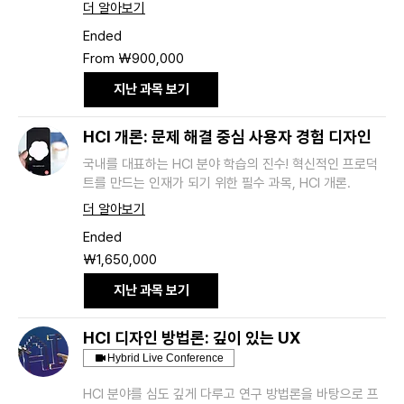
더 알아보기
Ended
From
From ₩900,000
900,000
South
Korean
지난 과목 보기
won
HCI 개론: 문제 해결 중심 사용자 경험 디자인
국내를 대표하는 HCI 분야 학습의 진수! 혁신적인 프로덕
트를 만드는 인재가 되기 위한 필수 과목, HCI 개론.
더 알아보기
Ended
1,650,000
₩1,650,000
South
Korean
won
지난 과목 보기
HCI 디자인 방법론: 깊이 있는 UX
Hybrid Live Conference
HCI 분야를 심도 깊게 다루고 연구 방법론을 바탕으로 프