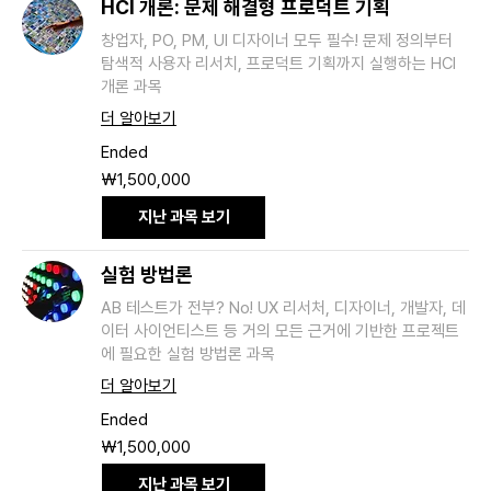
HCI 개론: 문제 해결형 프로덕트 기획
창업자, PO, PM, UI 디자이너 모두 필수! 문제 정의부터
탐색적 사용자 리서치, 프로덕트 기획까지 실행하는 HCI
개론 과목
더 알아보기
Ended
1,500,000
₩1,500,000
South
Korean
won
지난 과목 보기
실험 방법론
AB 테스트가 전부? No! UX 리서처, 디자이너, 개발자, 데
이터 사이언티스트 등 거의 모든 근거에 기반한 프로젝트
에 필요한 실험 방법론 과목
더 알아보기
Ended
1,500,000
₩1,500,000
South
Korean
won
지난 과목 보기