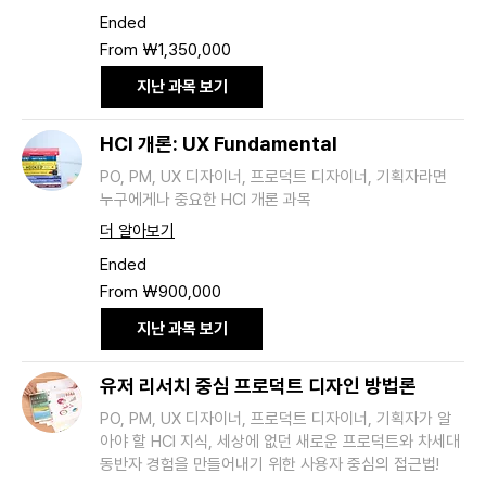
Ended
From
From ₩1,350,000
1,350,000
South
Korean
지난 과목 보기
won
HCI 개론: UX Fundamental
PO, PM, UX 디자이너, 프로덕트 디자이너, 기획자라면
누구에게나 중요한 HCI 개론 과목
더 알아보기
Ended
From
From ₩900,000
900,000
South
Korean
지난 과목 보기
won
유저 리서치 중심 프로덕트 디자인 방법론
PO, PM, UX 디자이너, 프로덕트 디자이너, 기획자가 알
아야 할 HCI 지식, 세상에 없던 새로운 프로덕트와 차세대
동반자 경험을 만들어내기 위한 사용자 중심의 접근법!