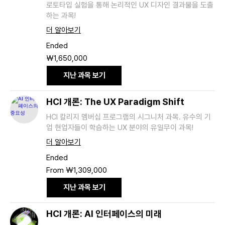
로토타입 실험을 통해 논리적인 UX 디자인 결과물을 도출
하는 과목!
더 알아보기
Ended
1,650,000
₩1,650,000
South
Korean
won
지난 과목 보기
HCI 개론: The UX Paradigm Shift
HCI 칼리지 멤버십 프로그램의 시그니처 과목. 유수의 기
업 현업자들이 학습하는 UX 분야의 유일무이 과목!
더 알아보기
Ended
From
From ₩1,309,000
1,309,000
South
Korean
지난 과목 보기
won
HCI 개론: AI 인터페이스의 미래