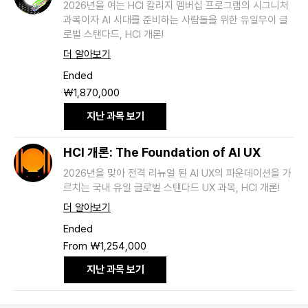
2026년을 여는 HCI 칼리지 멤버십 프로그램의 시그니처
과목이자 AI 시대를 준비하는 사람들을 위한 유일무이 글
로벌 스탠다드, HCI 개론!
더 알아보기
Ended
1,870,000
₩1,870,000
South
Korean
won
지난 과목 보기
HCI 개론: The Foundation of AI UX
2026년을 맞아 전격 리뉴얼 된 AI UX의 파운데이션을 가
르치는 국내 유일 글로벌 스탠다드 UX 과목, HCI 개론!
더 알아보기
Ended
From
From ₩1,254,000
1,254,000
South
Korean
지난 과목 보기
won