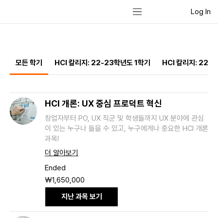
Log In
모든 학기
HCI 칼리지: 22-23학년도 1학기
HCI 칼리지: 22-
HCI 개론: UX 중심 프로덕트 혁신
창업자부터 PO, UX 직군 및 학생들까지 UX 분야에 관심
이 있는 누구나 들을 수 있고, 누구에게나 중요한 HCI 개론
과목!
더 알아보기
Ended
1,650,000
₩1,650,000
South
Korean
won
지난 과목 보기