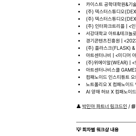
카이스트 공학대학원&기술경영
(주) 덱스터스튜디오(DEXT
(주) 덱스터스튜디오(DEX
(주) 인터파크트리플 | <인
서강대학교 아트&테크놀로지학
경기콘텐츠진흥원 | <2023
(주) 플라스크(FLASK) &
아트센터나비 | <미디어 아
(주)위에이알(WEAR) | 
아트센터나비스쿨 GAMEXME
컴패노이드 인스티튜트 오브 테
노트폴리오 X 컴패노이드 인스티
AI 양재 허브 X 컴패노이드 
👤 
박민아 파트너 링크드인
 / 📘
💡 회차별 워크샵 내용