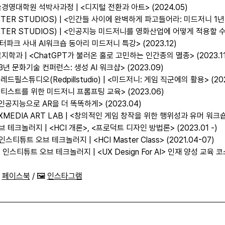
대학원 석박사과정 | <디지털 전환과 아트> (2024.05)
ER STUDIOS) | <인간들 사이에 완벽하게 파고들어라: 미드저니 1년전,
TER STUDIOS) | <인공지능 미드저니를 영화산업에 어떻게 적용할 수 있
터파크 사내 AI워크숍 동아리 미드저니 특강> (2023.12)
과 | <ChatGPT가 불러온 홀로 고민하는 인간종의 멸종> (2023.11
년 문화기술 컨퍼런스: 생성 AI 워크샵> (2023.09)
 레드필스튜디오(Redpillstudio) | <미드저니: 게임 직군에의 활용> (202
티스트를 위한 미드저니 프롬프팅 교육> (2023.06)
<인공지능으로 AR을 더 똑똑하게> (2023.04)
DIA ART LAB | <창의적인 게임 창작을 위한 행위성과 유머 워크숍> 
크놀러지 | <HCI 개론>, <프로덕트 디자인 방법론> (2023.01 -)
튜트 오브 테크놀러지 | <HCI Master Class> (2021.04-07)
인스티튜트 오브 테크놀러지 | <UX Design For AI> 인재 양성 교육 코스웍
 
페이스북
 / 🖼️ 
인스타그램