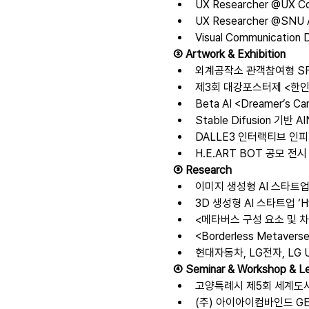
UX Researcher @UX Con
UX Researcher @SNU Ad
Visual Communication D
② Artwork & Exhibition
외계공작소 관객참여형 SF 토
제3회 대강포스터제 <한인희
Beta AI <Dreamer’s 
Stable Difusion 기
DALLE3 인터랙티브 인피
H.E.ART BOT 공모 전시
③ Research
이미지 생성형 AI 스타트업‘Co
3D 생성형 AI 스타트업 ‘Hy
<메타버스 구성 요소 및 차
<Borderless Meta
현대자동차, LG전자, LG 
④ Seminar & Workshop & L
고양특례시 제5회 세계도시포럼
(주) 아이아이컴바인드 GEN