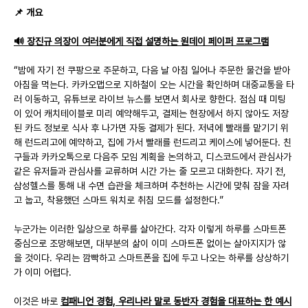
📌 개요
🔊 장진규 의장이 여러분에게 직접 설명하는 원데이 페이퍼 프로그램
“밤에 자기 전 쿠팡으로 주문하고, 다음 날 아침 일어나 주문한 물건을 받아 
아침을 먹는다. 카카오맵으로 지하철이 오는 시간을 확인하며 대중교통을 타
러 이동하고, 유튜브로 라이브 뉴스를 보면서 회사로 향한다. 점심 때 미팅
이 있어 캐치테이블로 미리 예약해두고, 결제는 현장에서 하지 않아도 저장
된 카드 정보로 식사 후 나가면 자동 결제가 된다. 저녁에 빨래를 맡기기 위
해 런드리고에 예약하고, 집에 가서 빨래를 런드리고 케이스에 넣어둔다. 친
구들과 카카오톡으로 다음주 모임 계획을 논의하고, 디스코드에서 관심사가 
같은 유저들과 관심사를 교류하며 시간 가는 줄 모르고 대화한다. 자기 전, 
삼성헬스를 통해 내 수면 습관을 체크하며 추천하는 시간에 맞춰 잠을 자려
고 눕고, 착용했던 스마트 워치로 취침 모드를 설정한다.”
누군가는 이러한 일상으로 하루를 살아간다. 각자 이렇게 하루를 스마트폰 
중심으로 조망해보면, 대부분의 삶이 이미 스마트폰 없이는 살아지지가 않
을 것이다. 우리는 깜빡하고 스마트폰을 집에 두고 나오는 하루를 상상하기
가 이미 어렵다.
이것은 바로 
컴패니언 경험, 우리나라 말로 동반자 경험을 대표하는 한 예시