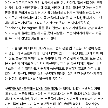
이다. 스마트폰은 이미 우리 일상에서 삶의 동반자이다. 일상 생활에서 우리
는 끊임 없이 스마트폰을 손에 쥐고, 어쩌면 내 몸의 하나인 것 마냥 스마트
폰을 통해 우리가 살고 있는 세계를 계속해서 넓혀가는 경험을 하고 있는지
도 모른다. 현실에서는 대한민국 서울에서 점심을 먹으면서, 동시에 지구 반
대편에 있는 사람들의 소식과 실시간으로 올라오는 이야기들을 X, 
Facebook, Instagram 등을 통해 접한다. 심지어 사람들과의 만남 속에서
도 이따금씩 울리는 알림에 다른 곳의 사람들이 쓰는 이야기에 좋아요 버튼
을 누르거나 간단한 댓글을 달기도 한다.
그러나 본 원데이 페이퍼(ODP) 프로그램 내용을 읽고 있는 여러분이 동반
자 경험이라고 표현하기에 약간의 비약이 있다고 느껴진다면, UX에 대해 어
느 정도 본능적인 이해가 있는 사람이다. 왜냐하면 위에서 언급한 모든 경험
은 사용자의 의지로 이루어지기 때문이다. 그 어떤 좋은 디지털 제품이나 서
비스를 누릴 수 있더라도 사용자가 능동적으로 행동하지 않으면 아무 일도 
일어나지 않는다. 진정한 삶의 동반자가 되려면, 실제 인간 동반자가 제공하
는 경험과 유사한 UX를 전달해야 할 것이다.
<
인간과 AI가 공존하는 UX의 미래 읽기
>는 일주일 1시간, 스낵처럼 가볍
게 하나의 논문을 읽고 소화하는 프로그램이다. 논문 하나가 UX의 미래를 
대변하지는 않지만, 쌓여 가는 논문들에 대한 인사이트를 소화하다보면 누군
가는 UX에 대한 깊이 있는 공부를 위해 HCI 분야를 학업하고 싶어질수도, 