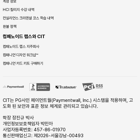
계정 정보
HCI 칼리지 수강 내역
컨실리언스 크리덴셜 코스 학습 내역
환불 정책
컴패노이드 랩스와 CIT
컴패노이드 랩스 지주회사
컴패니언 디자인 워크샵™
컴패니언 카드 키트 구매하기
CIT는 PG사인 페이먼트월(Paymentwall, Inc.) 시스템을 적용하며, 고
도화 된 보안과 표준 정보 체계로 관리되고 있습니다.
학장 장진규 박사
개인정보보호책임자 박민아
사업자등록번호: 457-86-01970
통신판매업신고: 제2026-서울강남-00493