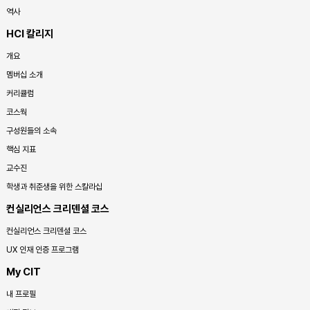
역사
HCI 칼리지
개요
멤버십 소개
커리큘럼
코스웍
구성원들의 소속
핵심 지표
교수진
학생과 취준생을 위한 스칼라십
컨실리언스 크리덴셜 코스
컨실리언스 크리덴셜 코스
UX 인재 인증 프로그램
My CIT
내 프로필