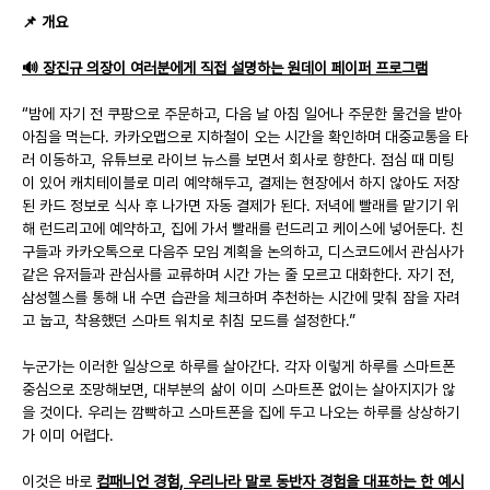
📌 개요
🔊 장진규 의장이 여러분에게 직접 설명하는 원데이 페이퍼 프로그램
“밤에 자기 전 쿠팡으로 주문하고, 다음 날 아침 일어나 주문한 물건을 받아 
아침을 먹는다. 카카오맵으로 지하철이 오는 시간을 확인하며 대중교통을 타
러 이동하고, 유튜브로 라이브 뉴스를 보면서 회사로 향한다. 점심 때 미팅
이 있어 캐치테이블로 미리 예약해두고, 결제는 현장에서 하지 않아도 저장
된 카드 정보로 식사 후 나가면 자동 결제가 된다. 저녁에 빨래를 맡기기 위
해 런드리고에 예약하고, 집에 가서 빨래를 런드리고 케이스에 넣어둔다. 친
구들과 카카오톡으로 다음주 모임 계획을 논의하고, 디스코드에서 관심사가 
같은 유저들과 관심사를 교류하며 시간 가는 줄 모르고 대화한다. 자기 전, 
삼성헬스를 통해 내 수면 습관을 체크하며 추천하는 시간에 맞춰 잠을 자려
고 눕고, 착용했던 스마트 워치로 취침 모드를 설정한다.”
누군가는 이러한 일상으로 하루를 살아간다. 각자 이렇게 하루를 스마트폰 
중심으로 조망해보면, 대부분의 삶이 이미 스마트폰 없이는 살아지지가 않
을 것이다. 우리는 깜빡하고 스마트폰을 집에 두고 나오는 하루를 상상하기
가 이미 어렵다.
이것은 바로 
컴패니언 경험, 우리나라 말로 동반자 경험을 대표하는 한 예시