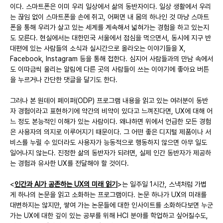
이다. 스마트폰은 이미 우리 일상에서 삶의 동반자이다. 일상 생활에서 우리
는 끊임 없이 스마트폰을 손에 쥐고, 어쩌면 내 몸의 하나인 것 마냥 스마트
폰을 통해 우리가 살고 있는 세계를 계속해서 넓혀가는 경험을 하고 있는지
도 모른다. 현실에서는 대한민국 서울에서 점심을 먹으면서, 동시에 지구 반
대편에 있는 사람들의 소식과 실시간으로 올라오는 이야기들을 X, 
Facebook, Instagram 등을 통해 접한다. 심지어 사람들과의 만남 속에서
도 이따금씩 울리는 알림에 다른 곳의 사람들이 쓰는 이야기에 좋아요 버튼
을 누르거나 간단한 댓글을 달기도 한다.
그러나 본 원데이 페이퍼(ODP) 프로그램 내용을 읽고 있는 여러분이 동반
자 경험이라고 표현하기에 약간의 비약이 있다고 느껴진다면, UX에 대해 어
느 정도 본능적인 이해가 있는 사람이다. 왜냐하면 위에서 언급한 모든 경험
은 사용자의 의지로 이루어지기 때문이다. 그 어떤 좋은 디지털 제품이나 서
비스를 누릴 수 있더라도 사용자가 능동적으로 행동하지 않으면 아무 일도 
일어나지 않는다. 진정한 삶의 동반자가 되려면, 실제 인간 동반자가 제공하
는 경험과 유사한 UX를 전달해야 할 것이다.
<
인간과 AI가 공존하는 UX의 미래 읽기
>는 일주일 1시간, 스낵처럼 가볍
게 하나의 논문을 읽고 소화하는 프로그램이다. 논문 하나가 UX의 미래를 
대변하지는 않지만, 쌓여 가는 논문들에 대한 인사이트를 소화하다보면 누군
가는 UX에 대한 깊이 있는 공부를 위해 HCI 분야를 학업하고 싶어질수도, 