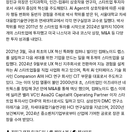
장진규 의장은 인지과학자, 인간-컴퓨터 상호작용 연구자, 스타트업 투자자
로서 사용자 중심의 혁신을 주도해왔다. AI Agent의 상호작용에 따른 사용
자 행동 변화와 동반자 경험을 주제로 박사 학위를 받은 뒤, 서울대학교 차세
대융합기술연구원과 연세대학교에서 각각 연구실장과 교수로 일했다. 박사 
학위를 하던 2011년 첫 스타트업 투자를 시작으로 2024년 말까지 100여
개의 스타트업에 투자했고 미국 나스닥과 국내 코스닥 상장, M&A 등 다양
한 투자 성과를 내었다.
2021년 3월, 국내 최초의 UX 혁신 특화형 컴퍼니 빌더인 컴패노이드 랩스
를 설립하고 다음 세대를 위한 기업을 만드는 일을 해 8개의 스타트업을 설
립했다. 2024년 9월부로 UX 혁신 지주회사로 전환하여 지능 경험을 설계
하는 AI 스타트업들을 직접 사업화 하고 있으며, 특히 AI 인터페이스 기술 회
사인 Companion AI와 HCI 연구 회사인 CIT 부문을 대표로서 주도하고 
있다. 그는 이미 닷컴 열풍이 불던 2000년대 초, 스타트업인 이즈네이션 네
트웍스를 창립해 3년 만에 M&A를 통해 엑싯 했으며, 컴패노이드 랩스 이외
에 실리콘 밸리 VC인 Asia2G Capital의 Operating Partner 이자 스타
트업 투자사인 DHP의 파트너로서도 일하고 있다. 삼성전자 DMC 연구소 
미래기술 고문, 차세대융합기술연구원 HCI 연구실장을 지냈으며, 2020년 
보건복지부, 2024년 중소벤처기업부로부터 산업에 기여한 공로로 장관 표
창을 수여 받았다.