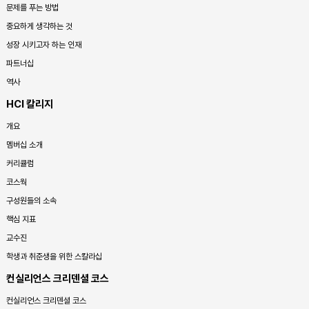
문제를 푸는 방법
중요하게 생각하는 것
성장 시키고자 하는 인재
파트너십
역사
HCI 칼리지
개요
멤버십 소개
커리큘럼
코스웍
구성원들의 소속
핵심 지표
교수진
학생과 취준생을 위한 스칼라십
컨실리언스 크리덴셜 코스
컨실리언스 크리덴셜 코스