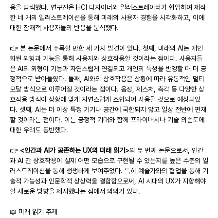
용을 탐색했다. 연구진은 HCI 디자이너와 일러스트레이터가 협업하여 제작
한 네 개의 일러스트레이션을 통해 미래의 사용자 경험을 시각화하고, 이에 
대한 잠재적 사용자들의 반응을 분석했다.
👉 본 논문에서 주목할 만한 세 가지 발견이 있다. 첫째, 미래의 AI는 개인
화된 외형과 기능을 통해 사용자와 상호작용할 것이라는 점이다. 사용자들
은 AI의 외형이 기능과 자연스럽게 연결되고 개인의 특성을 반영할 때 더 긍
정적으로 받아들였다. 둘째, AI와의 상호작용은 상황에 따라 유동적인 멀티
모달 방식으로 이루어질 것이라는 점이다. 음성, 제스처, 촉각 등 다양한 상
호작용 방식이 상황에 맞게 자연스럽게 조합되어 사용될 것으로 예상되었
다. 셋째, AI는 더 이상 특정 기기나 공간에 국한되지 않고 일상 전반에 편재
할 것이라는 점이다. 이는 긍정적 기대와 함께 프라이버시나 기술 의존도에 
대한 우려도 동반했다.
👉 
<인간과 AI가 공존하는 UX의 미래 읽기>
의 두 번째 논문으로서, 인간
과 AI 간 상호작용이 실제 어떤 모습으로 구현될 수 있는지를 높은 수준의 일
러스트레이션을 통해 생생하게 보여주었다. 특히 예술가와의 협업을 통해 기
술적 가능성과 인문학적 상상력을 결합함으로써, AI 시대의 UX가 지향해야 
할 새로운 방향을 제시했다는 점에서 의의가 있다.
📖 미래 읽기 주제