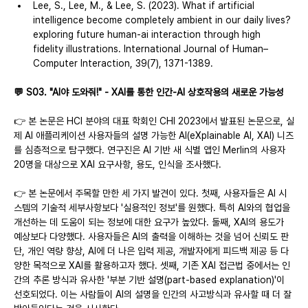
Lee, S., Lee, M., & Lee, S. (2023). What if artificial 
intelligence become completely ambient in our daily lives? 
exploring future human-ai interaction through high 
fidelity illustrations. International Journal of Human–
Computer Interaction, 39(7), 1371-1389.
💬 S03. "AI야 도와줘!" - XAI를 통한 인간-AI 상호작용의 새로운 가능성
👉 본 논문은 HCI 분야의 대표 학회인 CHI 2023에서 발표된 논문으로, 실
제 AI 애플리케이션 사용자들의 설명 가능한 AI(eXplainable AI, XAI) 니즈
를 심층적으로 탐구했다. 연구진은 AI 기반 새 식별 앱인 Merlin의 사용자 
20명을 대상으로 XAI 요구사항, 용도, 인식을 조사했다.
👉 본 논문에서 주목할 만한 세 가지 발견이 있다. 첫째, 사용자들은 AI 시
스템의 기술적 세부사항보다 '실용적인 정보'를 원했다. 특히 AI와의 협업을 
개선하는 데 도움이 되는 정보에 대한 요구가 높았다. 둘째, XAI의 용도가 
예상보다 다양했다. 사용자들은 AI의 출력을 이해하는 것을 넘어 신뢰도 판
단, 개인 역량 향상, AI에 더 나은 입력 제공, 개발자에게 피드백 제공 등 다
양한 목적으로 XAI를 활용하고자 했다. 셋째, 기존 XAI 접근법 중에서는 인
간의 추론 방식과 유사한 '부분 기반 설명(part-based explanation)'이 
선호되었다. 이는 사람들이 AI의 설명을 인간의 사고방식과 유사할 때 더 잘 