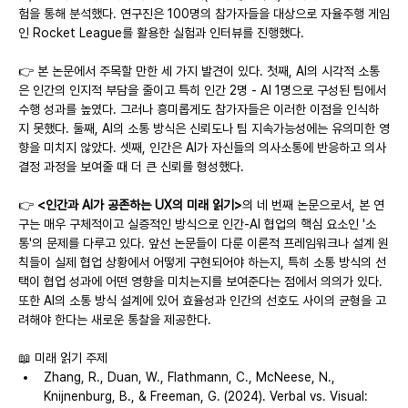
험을 통해 분석했다. 연구진은 100명의 참가자들을 대상으로 자율주행 게임
인 Rocket League를 활용한 실험과 인터뷰를 진행했다.
👉 본 논문에서 주목할 만한 세 가지 발견이 있다. 첫째, AI의 시각적 소통
은 인간의 인지적 부담을 줄이고 특히 인간 2명 - AI 1명으로 구성된 팀에서 
수행 성과를 높였다. 그러나 흥미롭게도 참가자들은 이러한 이점을 인식하
지 못했다. 둘째, AI의 소통 방식은 신뢰도나 팀 지속가능성에는 유의미한 영
향을 미치지 않았다. 셋째, 인간은 AI가 자신들의 의사소통에 반응하고 의사
결정 과정을 보여줄 때 더 큰 신뢰를 형성했다.
👉 
<인간과 AI가 공존하는 UX의 미래 읽기>
의 네 번째 논문으로서, 본 연
구는 매우 구체적이고 실증적인 방식으로 인간-AI 협업의 핵심 요소인 '소
통'의 문제를 다루고 있다. 앞선 논문들이 다룬 이론적 프레임워크나 설계 원
칙들이 실제 협업 상황에서 어떻게 구현되어야 하는지, 특히 소통 방식의 선
택이 협업 성과에 어떤 영향을 미치는지를 보여준다는 점에서 의의가 있다. 
또한 AI의 소통 방식 설계에 있어 효율성과 인간의 선호도 사이의 균형을 고
려해야 한다는 새로운 통찰을 제공한다.
📖 미래 읽기 주제
Zhang, R., Duan, W., Flathmann, C., McNeese, N., 
Knijnenburg, B., & Freeman, G. (2024). Verbal vs. Visual: 