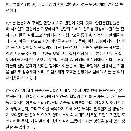
인터뷰를 진행하여, 이들이 AI와 함께 일하면서 겪는 도전과제와 경험을 분
석했다.
👉 본 논문에서 주목할 만한 세 가지 발견이 있다. 첫째, 안전운전원들은 
AI 시스템과 협업하는 과정에서 자신만의 이해와 신뢰를 형성해나간다는 점
이다. 이들은 실제 도로 상황에서의 시행착오를 통해 AI의 능력과 한계를 파
악하고, 이를 바탕으로 개입 여부를 판단한다. 둘째, 위험 상황에서의 의사결
정 특성이 실험실 연구 결과와 다르다는 점이다. 기존 연구에서는 사람들이 
AI의 판단을 수용하는 경향을 보였지만, 실제 현장에서는 본능적으로 직접 
제어권을 가져오는 경향이 강했다. 셋째, AI 산업의 최전선에서 일하는 노동
자들의 웰빙 문제가 있다는 점이다. 이들은 AI 개발 과정에서 발생하는 위험
을 실제로 감수해야 하며, 책임소재가 모호한 상황에서 일해야 하는 등 여러 
어려움을 겪고 있다.
👉 <인간과 AI가 공존하는 UX의 미래 읽기>의 여덟 번째 논문으로서, 본 
연구는 매우 현실적인 관점에서 인간-AI 협업의 과제를 보여준다. 앞선 논문
들이 제시한 이론적 프레임워크나 기술적 방법론이 실제 현장에서 어떤 한계
에 부딪히는지, 그리고 이를 극복하기 위해 어떤 노력이 필요한지를 생생하
게 보여준다는 점에서 의의가 있다. 특히 AI 시대의 새로운 직업이 직면한 도
전과제를 통해, 기술 발전이 인간의 삶과 노동에 미치는 영향을 깊이 있게 성
찰할 수 있게 한다.