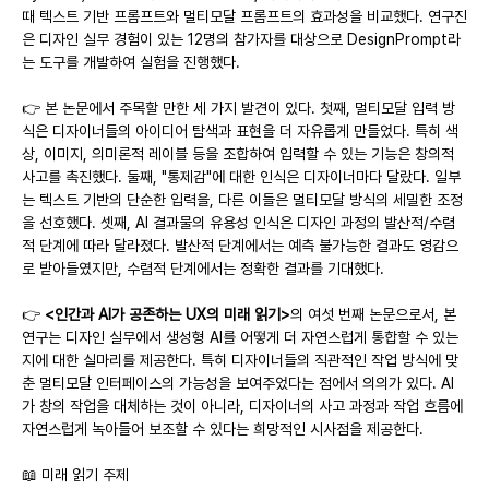
때 텍스트 기반 프롬프트와 멀티모달 프롬프트의 효과성을 비교했다. 연구진
은 디자인 실무 경험이 있는 12명의 참가자를 대상으로 DesignPrompt라
는 도구를 개발하여 실험을 진행했다.
👉 본 논문에서 주목할 만한 세 가지 발견이 있다. 첫째, 멀티모달 입력 방
식은 디자이너들의 아이디어 탐색과 표현을 더 자유롭게 만들었다. 특히 색
상, 이미지, 의미론적 레이블 등을 조합하여 입력할 수 있는 기능은 창의적 
사고를 촉진했다. 둘째, "통제감"에 대한 인식은 디자이너마다 달랐다. 일부
는 텍스트 기반의 단순한 입력을, 다른 이들은 멀티모달 방식의 세밀한 조정
을 선호했다. 셋째, AI 결과물의 유용성 인식은 디자인 과정의 발산적/수렴
적 단계에 따라 달라졌다. 발산적 단계에서는 예측 불가능한 결과도 영감으
로 받아들였지만, 수렴적 단계에서는 정확한 결과를 기대했다.
👉 
<인간과 AI가 공존하는 UX의 미래 읽기>
의 여섯 번째 논문으로서, 본 
연구는 디자인 실무에서 생성형 AI를 어떻게 더 자연스럽게 통합할 수 있는
지에 대한 실마리를 제공한다. 특히 디자이너들의 직관적인 작업 방식에 맞
춘 멀티모달 인터페이스의 가능성을 보여주었다는 점에서 의의가 있다. AI
가 창의 작업을 대체하는 것이 아니라, 디자이너의 사고 과정과 작업 흐름에 
자연스럽게 녹아들어 보조할 수 있다는 희망적인 시사점을 제공한다.
📖 미래 읽기 주제