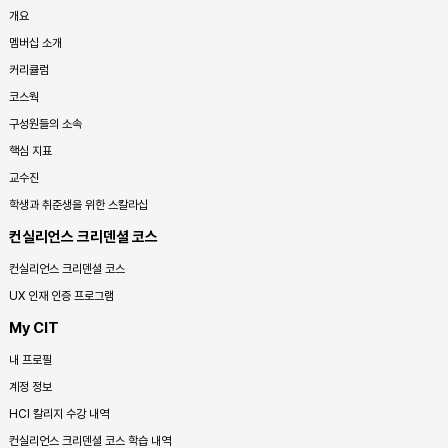
개요
멤버십 소개
커리큘럼
코스웍
구성원들의 소속
핵심 지표
교수진
학생과 취준생을 위한 스칼라십
컨실리언스 크리덴셜 코스
컨실리언스 크리덴셜 코스
UX 인재 인증 프로그램
My CIT
내 프로필
계정 정보
HCI 칼리지 수강 내역
컨실리언스 크리덴셜 코스 학습 내역