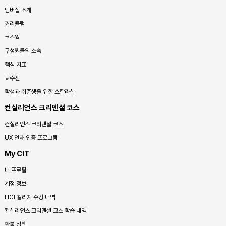
멤버십 소개
커리큘럼
코스웍
구성원들의 소속
핵심 지표
교수진
학생과 취준생을 위한 스칼라십
컨실리언스 크리덴셜 코스
컨실리언스 크리덴셜 코스
UX 인재 인증 프로그램
My CIT
내 프로필
계정 정보
HCI 칼리지 수강 내역
컨실리언스 크리덴셜 코스 학습 내역
환불 정책