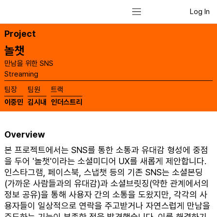
Log In
Project
놀챗
만남을 위한 SNS
Streaming
​팀장
​팀원
​트랙
이중민
김시내
인더스트리
Overview
본 프로젝트에서는 SNS를 통한 소통과 유대감 형성에 중점
을 두어 '놀챗'이라는 소셜미디어 UX를 새롭게 제안합니다.
인스타그램, 페이스북, 스냅챗 등의 기존 SNS는 소셜본딩
(가까운 사람들과의 유대감)과 소셜브릿징(약한 관계에서의
정보 공유)을 통해 사용자 간의 소통을 도왔지만, 각각의 사
용자들이 일상적으로 연락을 주고받거나 자연스럽게 만남을
주도하는 기능이 부족한 점을 발견했습니다. 이를 해결하기