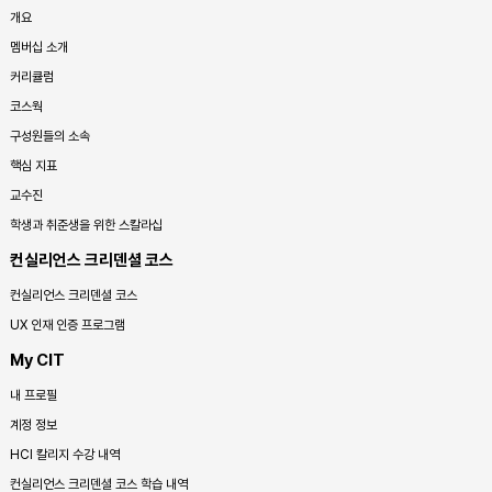
개요
멤버십 소개
커리큘럼
코스웍
구성원들의 소속
핵심 지표
교수진
학생과 취준생을 위한 스칼라십
컨실리언스 크리덴셜 코스
컨실리언스 크리덴셜 코스
UX 인재 인증 프로그램
My CIT
내 프로필
계정 정보
HCI 칼리지 수강 내역
컨실리언스 크리덴셜 코스 학습 내역