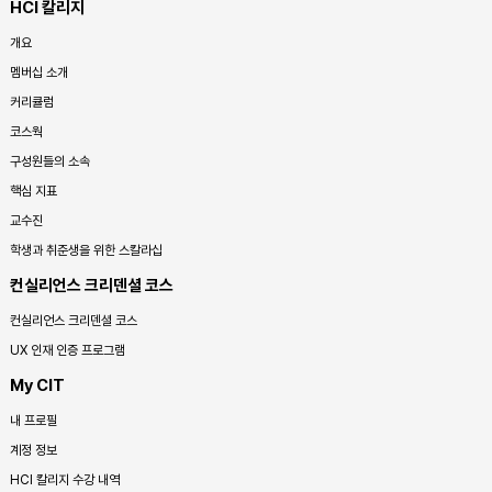
HCI 칼리지
개요
멤버십 소개
커리큘럼
코스웍
구성원들의 소속
핵심 지표
교수진
학생과 취준생을 위한 스칼라십
컨실리언스 크리덴셜 코스
컨실리언스 크리덴셜 코스
UX 인재 인증 프로그램
My CIT
내 프로필
계정 정보
HCI 칼리지 수강 내역