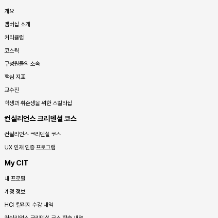
개요
멤버십 소개
커리큘럼
코스웍
구성원들의 소속
핵심 지표
교수진
학생과 취준생을 위한 스칼라십
컨실리언스 크리덴셜 코스
컨실리언스 크리덴셜 코스
UX 인재 인증 프로그램
My CIT
내 프로필
계정 정보
HCI 칼리지 수강 내역