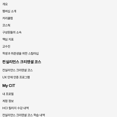
개요
멤버십 소개
커리큘럼
코스웍
구성원들의 소속
핵심 지표
교수진
학생과 취준생을 위한 스칼라십
컨실리언스 크리덴셜 코스
컨실리언스 크리덴셜 코스
UX 인재 인증 프로그램
My CIT
내 프로필
계정 정보
HCI 칼리지 수강 내역
컨실리언스 크리덴셜 코스 학습 내역