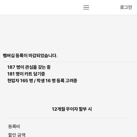
로그인
멤버십 등록이 마감되었습니다.
187
명이 관심을 갖는 중
181
명이 카트 담기중
현업자
165
​명
/
학생
16
명 등록 고려중
12개월 무이자 할부 시
등록비
할인 금액