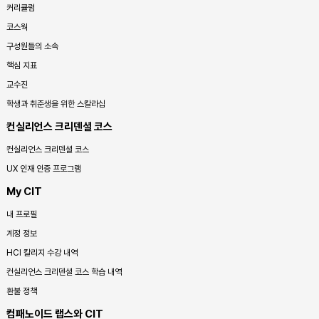
커리큘럼
코스웍
구성원들의 소속
핵심 지표
교수진
학생과 취준생을 위한 스칼라십
컨실리언스 크리덴셜 코스
컨실리언스 크리덴셜 코스
UX 인재 인증 프로그램
My CIT
내 프로필
계정 정보
HCI 칼리지 수강 내역
컨실리언스 크리덴셜 코스 학습 내역
환불 정책
컴패노이드 랩스와 CIT