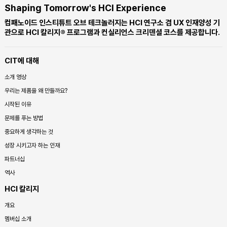
Shaping Tomorrow's HCI Experience
컴패노이드 인스티튜트 오브 테크놀러지는 HCI 연구소 겸 UX 인재양성 기
관으로 HCI 칼리지® 프로그램과 컨실리언스 크리덴셜 코스를 제공합니다.
CIT에 대해
소개 영상
우리는 제품을 왜 만들까요?
시작된 이유
문제를 푸는 방법
중요하게 생각하는 것
성장 시키고자 하는 인재
파트너십
역사
HCI 칼리지
개요
멤버십 소개