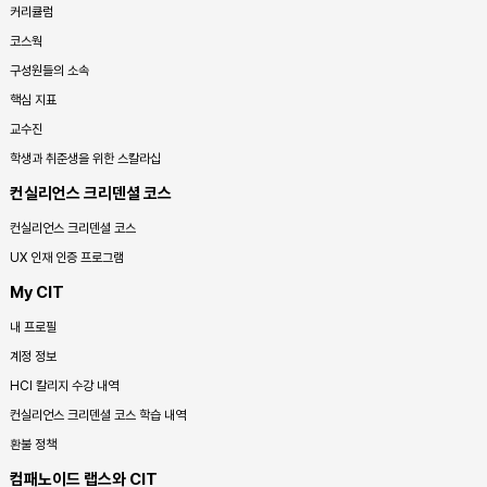
커리큘럼
코스웍
구성원들의 소속
핵심 지표
교수진
학생과 취준생을 위한 스칼라십
컨실리언스 크리덴셜 코스
컨실리언스 크리덴셜 코스
UX 인재 인증 프로그램
My CIT
내 프로필
계정 정보
HCI 칼리지 수강 내역
컨실리언스 크리덴셜 코스 학습 내역
환불 정책
컴패노이드 랩스와 CIT