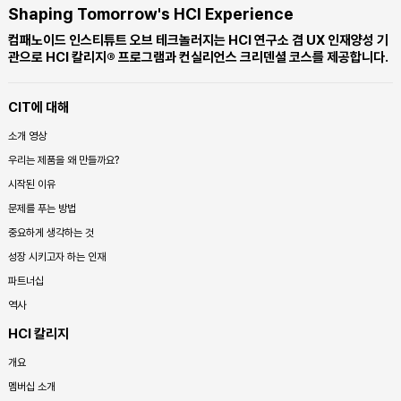
Shaping Tomorrow's HCI Experience
컴패노이드 인스티튜트 오브 테크놀러지는 HCI 연구소 겸 UX 인재양성 기
관으로 HCI 칼리지® 프로그램과 컨실리언스 크리덴셜 코스를 제공합니다.
CIT에 대해
소개 영상
우리는 제품을 왜 만들까요?
시작된 이유
문제를 푸는 방법
중요하게 생각하는 것
성장 시키고자 하는 인재
파트너십
역사
HCI 칼리지
개요
멤버십 소개