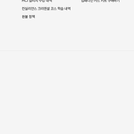
HCI 칼리지 수강 내역
컴패니언 카드 키트 구매하기
컨실리언스 크리덴셜 코스 학습 내역
환불 정책