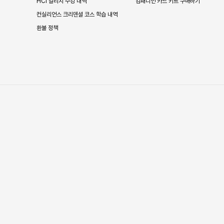
HCI 칼리지 수강 내역
컴패니언 카드 키트 구매하기
컨실리언스 크리덴셜 코스 학습 내역
환불 정책