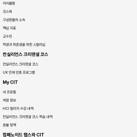
커리큘럼
코스웍
구성원들의 소속
핵심 지표
교수진
학생과 취준생을 위한 스칼라십
컨실리언스 크리덴셜 코스
컨실리언스 크리덴셜 코스
UX 인재 인증 프로그램
My CIT
내 프로필
계정 정보
HCI 칼리지 수강 내역
컨실리언스 크리덴셜 코스 학습 내역
환불 정책
컴패노이드 랩스와 CIT