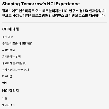
Shaping Tomorrow's HCI Experience
컴패노이드 인스티튜트 오브 테크놀러지는 HCI 연구소 겸 UX 인재양성 기
관으로 HCI 칼리지® 프로그램과 컨실리언스 크리덴셜 코스를 제공합니다.
CIT에 대해
소개 영상
우리는 제품을 왜 만들까요?
시작된 이유
문제를 푸는 방법
중요하게 생각하는 것
성장 시키고자 하는 인재
파트너십
역사
HCI 칼리지
개요
멤버십 소개