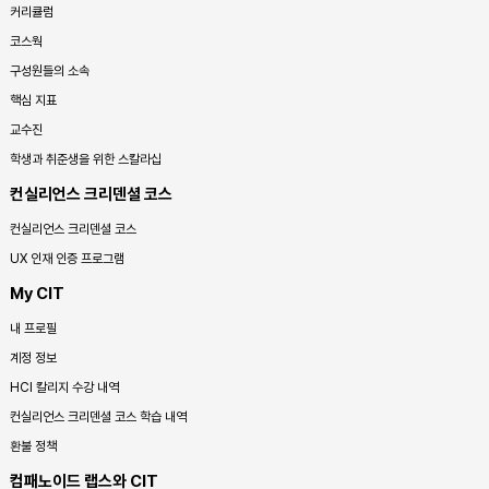
커리큘럼
코스웍
구성원들의 소속
핵심 지표
교수진
학생과 취준생을 위한 스칼라십
컨실리언스 크리덴셜 코스
컨실리언스 크리덴셜 코스
UX 인재 인증 프로그램
My CIT
내 프로필
계정 정보
HCI 칼리지 수강 내역
컨실리언스 크리덴셜 코스 학습 내역
환불 정책
컴패노이드 랩스와 CIT