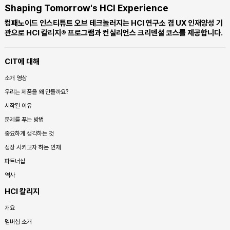
Shaping Tomorrow's HCI Experience
컴패노이드 인스티튜트 오브 테크놀러지는 HCI 연구소 겸 UX 인재양성 기
관으로 HCI 칼리지® 프로그램과 컨실리언스 크리덴셜 코스를 제공합니다.
CIT에 대해
소개 영상
우리는 제품을 왜 만들까요?
시작된 이유
문제를 푸는 방법
중요하게 생각하는 것
성장 시키고자 하는 인재
파트너십
역사
HCI 칼리지
개요
멤버십 소개