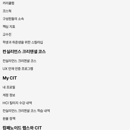
커리큘럼
코스웍
구성원들의 소속
핵심 지표
교수진
학생과 취준생을 위한 스칼라십
컨실리언스 크리덴셜 코스
컨실리언스 크리덴셜 코스
UX 인재 인증 프로그램
My CIT
내 프로필
계정 정보
HCI 칼리지 수강 내역
컨실리언스 크리덴셜 코스 학습 내역
환불 정책
컴패노이드 랩스와 CIT