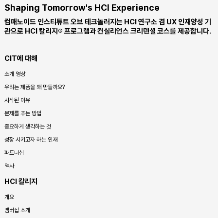
Shaping Tomorrow's HCI Experience
컴패노이드 인스티튜트 오브 테크놀러지는 HCI 연구소 겸 UX 인재양성 기
관으로 HCI 칼리지® 프로그램과 컨실리언스 크리덴셜 코스를 제공합니다.
CIT에 대해
소개 영상
우리는 제품을 왜 만들까요?
시작된 이유
문제를 푸는 방법
중요하게 생각하는 것
성장 시키고자 하는 인재
파트너십
역사
HCI 칼리지
개요
멤버십 소개