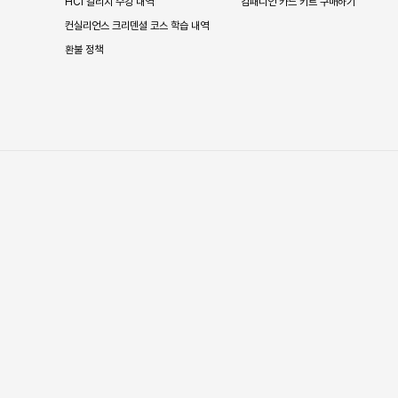
HCI 칼리지 수강 내역
컴패니언 카드 키트 구매하기
컨실리언스 크리덴셜 코스 학습 내역
환불 정책