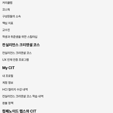
커리큘럼
코스웍
구성원들의 소속
핵심 지표
교수진
학생과 취준생을 위한 스칼라십
컨실리언스 크리덴셜 코스
컨실리언스 크리덴셜 코스
UX 인재 인증 프로그램
My CIT
내 프로필
계정 정보
HCI 칼리지 수강 내역
컨실리언스 크리덴셜 코스 학습 내역
환불 정책
컴패노이드 랩스와 CIT