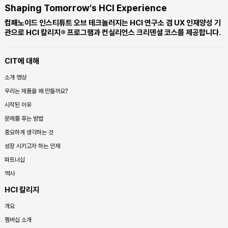
Shaping Tomorrow's HCI Experience
컴패노이드 인스티튜트 오브 테크놀러지는 HCI 연구소 겸 UX 인재양성 기
관으로 HCI 칼리지® 프로그램과 컨실리언스 크리덴셜 코스를 제공합니다.
CIT에 대해
소개 영상
우리는 제품을 왜 만들까요?
시작된 이유
문제를 푸는 방법
중요하게 생각하는 것
성장 시키고자 하는 인재
파트너십
역사
HCI 칼리지
개요
멤버십 소개