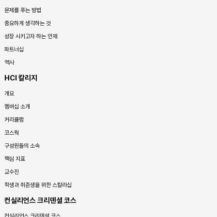
문제를 푸는 방법
중요하게 생각하는 것
성장 시키고자 하는 인재
파트너십
역사
HCI 칼리지
개요
멤버십 소개
커리큘럼
코스웍
구성원들의 소속
핵심 지표
교수진
학생과 취준생을 위한 스칼라십
컨실리언스 크리덴셜 코스
컨실리언스 크리덴셜 코스