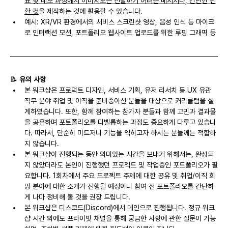
표 및 데모 과정에서 이미지로는 전달하기 어려운 메시지나, 간단한 전
환 컷
을 제작하는 것에 활용할 수 있습니다.
예시: XR/VR 환경에서의 서비스 스크린샷 영상, 음성 인식 등 마이크
로 인터랙션 모션, 포트폴리오 웹사이트 업로드를 위한 루핑 그래픽 등
📝 
유의 사항
본 워크샵은 프로덕트 디자인, 서비스 기획, 유저 리서치 등 UX 유관 
직무 분야 취업 및 이직을 준비중이신 분들을 대상으로 커리큘럼을 설
계하였습니다. 또한, 함께 참여하는 참가자 분들과 함께 고민과 결과물
을 공유하며 포트폴리오를 디벨롭하는 과정도 중요하게 다루고 있습니
다. 따라서, 단순히 미드저니 기능을 익히고자 하시는 분들께는 적합하
지 않습니다.
본 워크샵이 진행되는 동안 의미있는 시간을 보내기 위해서는, 완성되
지 않았더라도 본인이 진행했던 프로젝트 및 작업중인 포트폴리오가 필
요합니다. 1회차에서 주요 프로젝트 주제에 대한 공유 및 취업/이직 희
망 분야에 대한 소개가 진행될 예정이니 참여 전 포트폴리오를 간단하
게 나마 정비해 볼 것을 권장 드립니다.
본 워크샵은 디스코드(Discord)에서 메인으로 진행됩니다. 정규 워크
샵 시간 외에도 프라이빗 채널을 통해 궁금한 사항에 관한 질문이 가능