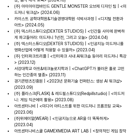
(주) 아이아이컴바인드 GENTLE MONSTER 오브제 디자인 팀 | <미
드저니 워크샵> (2024.06)
카이스트 공학대학원&기술경영대학원 석박사과정 | <디지털 전환과 
아트> (2024.05)
(주) 덱스터스튜디오(DEXTER STUDIOS) | <인간들 사이에 완벽하
게 파고들어라: 미드저니 1년전, 그리고 오늘> (2024.04)
(주) 덱스터스튜디오(DEXTER STUDIOS) | <인공지능 미드저니를 
영화산업에 어떻게 적용할 수 있을까> (2023.04)
(주) 인터파크트리플 | <인터파크 사내 AI워크숍 동아리 미드저니 특강
> (2023.12)
서강대학교 아트&테크놀로지학과 | <ChatGPT가 불러온 홀로 고민
하는 인간종의 멸종> (2023.11)
경기콘텐츠진흥원 | <2023년 문화기술 컨퍼런스: 생성 AI 워크샵> 
(2023.09)
(주) 플라스크(FLASK) & 레드필스튜디오(Redpillstudio) | <미드저
니: 게임 직군에의 활용> (2023.08)
아트센터나비 | <미디어 아티스트를 위한 미드저니 프롬프팅 교육> 
(2023.06)
(주)위에이알(WEAR) | <인공지능으로 AR을 더 똑똑하게> 
(2023.04)
아트센터나비스쿨 GAMEXMEDIA ART LAB | <창의적인 게임 창작