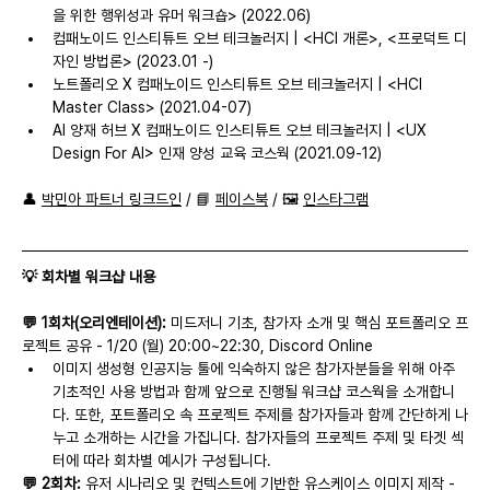
을 위한 행위성과 유머 워크숍> (2022.06)
컴패노이드 인스티튜트 오브 테크놀러지 | <HCI 개론>, <프로덕트 디
자인 방법론> (2023.01 -)
노트폴리오 X 컴패노이드 인스티튜트 오브 테크놀러지 | <HCI 
Master Class> (2021.04-07)
AI 양재 허브 X 컴패노이드 인스티튜트 오브 테크놀러지 | <UX 
Design For AI> 인재 양성 교육 코스웍 (2021.09-12)
👤 
박민아 파트너 링크드인
 / 📘 
페이스북
 / 🖼️ 
인스타그램
💡 회차별 워크샵 내용
💬 1회차(오리엔테이션):
 미드저니 기초, 참가자 소개 및 핵심 포트폴리오 프
로젝트 공유 - 1/20 (월) 20:00~22:30, Discord Online
이미지 생성형 인공지능 툴에 익숙하지 않은 참가자분들을 위해 아주 
기초적인 사용 방법과 함께 앞으로 진행될 워크샵 코스웍을 소개합니
다. 또한, 포트폴리오 속 프로젝트 주제를 참가자들과 함께 간단하게 나
누고 소개하는 시간을 가집니다. 참가자들의 프로젝트 주제 및 타겟 섹
터에 따라 회차별 예시가 구성됩니다.
💬 2회차:
 유저 시나리오 및 컨텍스트에 기반한 유스케이스 이미지 제작 - 