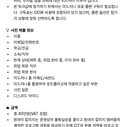
하며, 주차별 샘플 과제에 대한 피드백이 이루어 집니다.
본 워크샵에 참가하기 위해서는 미드저니 유료 플랜 구독이 필요합니
다. 구독료는 ODW 비용에 포함되어 있지 않으며, 플랜 옵션은 참가
자 상황에 맞춰 선택하도록 합니다.
💡 
사전 제출 정보
이름
이메일/전화번호
학교/전공
소속/직무
현재 상태(재학 중, 취업 준비 중, 이직 준비 중)
취업 희망 직무
취업 희망 분야
미드저니 툴 이해도/숙련도
미드저니를 활용하여 포트폴리오에 적용하고 싶은 부분
사전 질문
디스코드 아이디
🔥 금액
총 40만원(VAT 포함)
원데이 칼리지는 운영상의 불확실성을 줄이고 원데이 칼리지 멤버들의 
쾌적한 프로그램 경험을 제공하기 위해 CIT의 환불 정책을 따르고 있