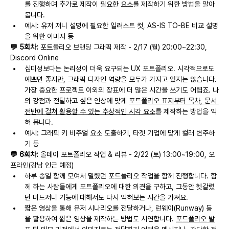
를 진행하며 추가로 제작이 필요한 요소를 제작하기 위한 방법을 알아
봅니다.
예시: 유저 저니 설명에 필요한 일러스트 컷, AS-IS TO-BE 비교 설명
을 위한 이미지 등
💬 5회차:
 포트폴리오 브랜딩 그래픽 제작 - 2/17 (월) 20:00~22:30, 
Discord Online
심미성보다는 논리성이 더욱 요구되는 UX 포트폴리오. 시각적으로도 
예쁘면 좋지만, 그래픽 디자인 역량을 모두가 가지고 있지는 않습니다. 
가장 중요한 프로젝트 이외의 장표에 더 많은 시간을 쓰기도 어렵죠. 나
의 강점과 전달하고 싶은 인상에 맞게 
포트폴리오 표지부터 목차, 문서 
전반에 걸쳐 활용할 수 있는 추상적인 시각 요소
를 제작하는 방법을 익
혀 봅니다.
예시: 그래픽 키 비주얼 요소 도출하기, 타겟 기업에 맞게 컬러 변주하
기 등
💬 6회차:
 올데이 포트폴리오 작업 & 리뷰 - 2/22 (토) 13:00~19:00, 오
프라인(강남 인근 예정)
하루 종일 함께 모여서 밀렸던 포트폴리오 작업을 함께 진행합니다. 함
께 하는 사람들에게 포트폴리오에 대한 의견을 구하고, 그동안 헷갈렸
던 미드저니 기능에 대해서도 다시 익혀보는 시간을 가져요.
짧은 영상을 통해 유저 시나리오를 전달하거나, 런웨이(Runway) 등
을 활용하여 짧은 영상을 제작하는 방법도 시연합니다. 
포트폴리오 발