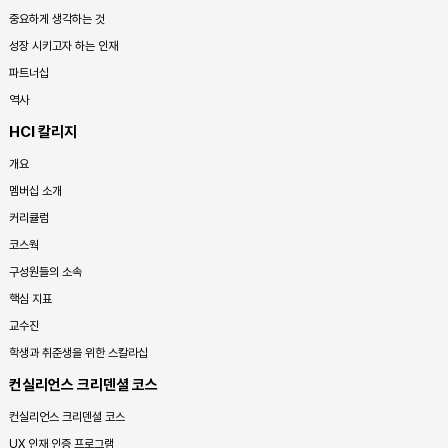
중요하게 생각하는 것
성장 시키고자 하는 인재
파트너십
역사
HCI 칼리지
개요
멤버십 소개
커리큘럼
코스웍
구성원들의 소속
핵심 지표
교수진
학생과 취준생을 위한 스칼라십
컨실리언스 크리덴셜 코스
컨실리언스 크리덴셜 코스
UX 인재 인증 프로그램