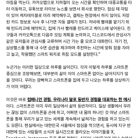
아침을 먹는다. 카카오맵으로 지하철이 오는 시간을 확인하며 대중교통을 타
러 이동하고, 유튜브로 라이브 뉴스를 보면서 회사로 향한다. 점심 때 미팅
이 있어 캐치테이블로 미리 예약해두고, 결제는 현장에서 하지 않아도 저장
된 카드 정보로 식사 후 나가면 자동 결제가 된다. 저녁에 빨래를 맡기기 위
해 런드리고에 예약하고, 집에 가서 빨래를 런드리고 케이스에 넣어둔다. 친
구들과 카카오톡으로 다음주 모임 계획을 논의하고, 디스코드에서 관심사가 
같은 유저들과 관심사를 교류하며 시간 가는 줄 모르고 대화한다. 자기 전, 
삼성헬스를 통해 내 수면 습관을 체크하며 추천하는 시간에 맞춰 잠을 자려
고 눕고, 착용했던 스마트 워치로 취침 모드를 설정한다.”
누군가는 이러한 일상으로 하루를 살아간다. 각자 이렇게 하루를 스마트폰 
중심으로 조망해보면, 대부분의 삶이 이미 스마트폰 없이는 살아지지가 않
을 것이다. 우리는 깜빡하고 스마트폰을 집에 두고 나오는 하루를 상상하기
가 이미 어렵다.
이것은 바로 
컴패니언 경험, 우리나라 말로 동반자 경험을 대표하는 한 예시
이다. 스마트폰은 이미 우리 일상에서 삶의 동반자이다. 일상 생활에서 우리
는 끊임 없이 스마트폰을 손에 쥐고, 어쩌면 내 몸의 하나인 것 마냥 스마트
폰을 통해 우리가 살고 있는 세계를 계속해서 넓혀가는 경험을 하고 있는지
도 모른다. 현실에서는 대한민국 서울에서 점심을 먹으면서, 동시에 지구 반
대편에 있는 사람들의 소식과 실시간으로 올라오는 이야기들을 X, 