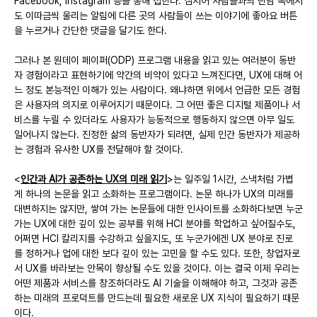
Facebook, Instagram 등을 통해 접한다. 심지어 사람들과의 만남 속에서
도 이따금씩 울리는 알림에 다른 곳의 사람들이 쓰는 이야기에 좋아요 버튼
을 누르거나 간단한 댓글을 달기도 한다.
그러나 본 원데이 페이퍼(ODP) 프로그램 내용을 읽고 있는 여러분이 동반
자 경험이라고 표현하기에 약간의 비약이 있다고 느껴진다면, UX에 대해 어
느 정도 본능적인 이해가 있는 사람이다. 왜냐하면 위에서 언급한 모든 경험
은 사용자의 의지로 이루어지기 때문이다. 그 어떤 좋은 디지털 제품이나 서
비스를 누릴 수 있더라도 사용자가 능동적으로 행동하지 않으면 아무 일도 
일어나지 않는다. 진정한 삶의 동반자가 되려면, 실제 인간 동반자가 제공하
는 경험과 유사한 UX를 전달해야 할 것이다.
<
인간과 AI가 공존하는 UX의 미래 읽기
>는 일주일 1시간, 스낵처럼 가볍
게 하나의 논문을 읽고 소화하는 프로그램이다. 논문 하나가 UX의 미래를 
대변하지는 않지만, 쌓여 가는 논문들에 대한 인사이트를 소화하다보면 누군
가는 UX에 대한 깊이 있는 공부를 위해 HCI 분야를 학업하고 싶어질수도, 
어쩌면 HCI 칼리지를 수강하고 싶을지도, 또 누군가에겐 UX 분야로 진로
를 정하거나 업에 대한 보다 깊이 있는 고민을 할 수도 있다. 또한, 창업자로
서 UX를 바라보는 안목이 향상될 수도 있을 것이다. 이는 결국 이제 우리는 
어떤 제품과 서비스를 창조하더라도 AI 기술을 이해해야 하고, 그것과 공존
하는 미래의 프로덕트를 만드는데 필요한 새로운 UX 지식이 필요하기 때문
이다.