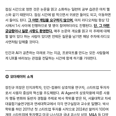
점심 시간으로 정한 것은 논문을 읽고 소화하는 일련의 공부 습관은 마치 헬
스와 같기 때문이다. 점심 시간에 밥 먹으면서 귀로만 들어도 되고, 이동하면
서 들어도 된다. 
그 어떤 개입을 요구하지 않으며,
 마치 라디오처럼 항상 12
시에서 1시 사이에 진행하므로 몇 명이 참여하더라도 진행된다. 
단, 그 어떤 
궁금함이나 질문 사항도 환영한다.
 매주 논문의 개요를 읽고 이 주제에 대해 
할 말이 있다 하는 사람이 있다면 언제든 질문을 남기면 해당 주차에 라디오 
사연처럼 답해줄 것이다.
인간과 AI가 공존하는 미래로 가는 지금, 프로덕트를 만드는 모든 사람들에
게 UX를 바라보는 관점을 전달하는 시간에 함께 하기를 기대한다.
😊 모더레이터 소개
장진규 의장은 인지과학자, 인간-컴퓨터 상호작용 연구자, 스타트업 투자자
로서 사용자 중심의 혁신을 주도해왔다. AI Agent의 상호작용에 따른 사용
자 행동 변화와 동반자 경험을 주제로 박사 학위를 받은 뒤, 서울대학교 차세
대융합기술연구원과 연세대학교에서 각각 연구실장과 교수로 일했다. 박사 
학위를 하던 2011년 첫 스타트업 투자를 시작으로 2024년 말까지 100여
개의 스타트업에 투자했고 미국 나스닥과 국내 코스닥 상장, M&A 등 다양