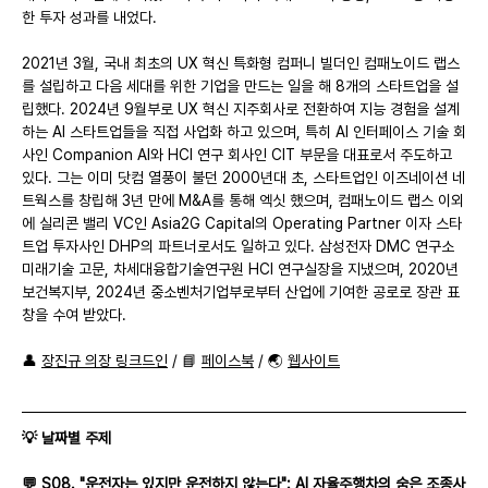
한 투자 성과를 내었다.
2021년 3월, 국내 최초의 UX 혁신 특화형 컴퍼니 빌더인 컴패노이드 랩스
를 설립하고 다음 세대를 위한 기업을 만드는 일을 해 8개의 스타트업을 설
립했다. 2024년 9월부로 UX 혁신 지주회사로 전환하여 지능 경험을 설계
하는 AI 스타트업들을 직접 사업화 하고 있으며, 특히 AI 인터페이스 기술 회
사인 Companion AI와 HCI 연구 회사인 CIT 부문을 대표로서 주도하고 
있다. 그는 이미 닷컴 열풍이 불던 2000년대 초, 스타트업인 이즈네이션 네
트웍스를 창립해 3년 만에 M&A를 통해 엑싯 했으며, 컴패노이드 랩스 이외
에 실리콘 밸리 VC인 Asia2G Capital의 Operating Partner 이자 스타
트업 투자사인 DHP의 파트너로서도 일하고 있다. 삼성전자 DMC 연구소 
미래기술 고문, 차세대융합기술연구원 HCI 연구실장을 지냈으며, 2020년 
보건복지부, 2024년 중소벤처기업부로부터 산업에 기여한 공로로 장관 표
창을 수여 받았다.
👤 
장진규 의장 링크드인
 / 📘 
페이스북
 / 🌏 
웹사이트
💡 날짜별 주제
💬 S08. "운전자는 있지만 운전하지 않는다": AI 자율주행차의 숨은 조종사