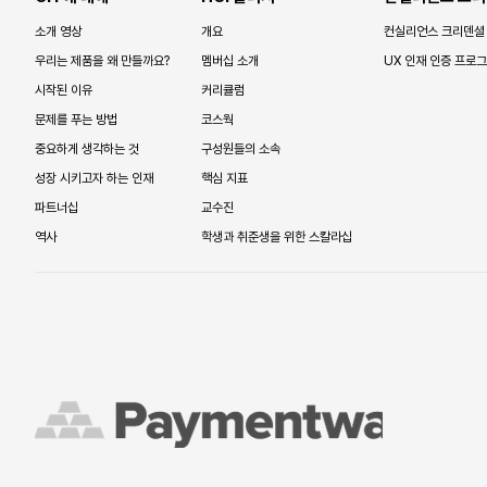
소개 영상
개요
컨실리언스 크리덴셜
우리는 제품을 왜 만들까요?
멤버십 소개
UX 인재 인증 프로
시작된 이유
커리큘럼
문제를 푸는 방법
코스웍
중요하게 생각하는 것
구성원들의 소속
성장 시키고자 하는 인재
핵심 지표
파트너십
교수진
역사
학생과 취준생을 위한 스칼라십