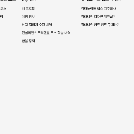
 코스
내 프로필
컴패노이드 랩스 지주회사
그램
계정 정보
컴패니언 디자인 워크샵™
HCI 칼리지 수강 내역
컴패니언 카드 키트 구매하기
컨실리언스 크리덴셜 코스 학습 내역
환불 정책