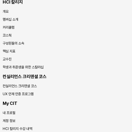
HCI 칼리지
개요
멤버십 소개
커리큘럼
코스웍
구성원들의 소속
핵심 지표
교수진
학생과 취준생을 위한 스칼라십
컨실리언스 크리덴셜 코스
컨실리언스 크리덴셜 코스
UX 인재 인증 프로그램
My CIT
내 프로필
계정 정보
HCI 칼리지 수강 내역