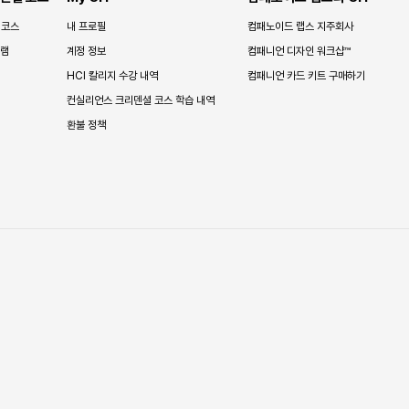
 코스
내 프로필
컴패노이드 랩스 지주회사
그램
계정 정보
컴패니언 디자인 워크샵™
HCI 칼리지 수강 내역
컴패니언 카드 키트 구매하기
컨실리언스 크리덴셜 코스 학습 내역
환불 정책