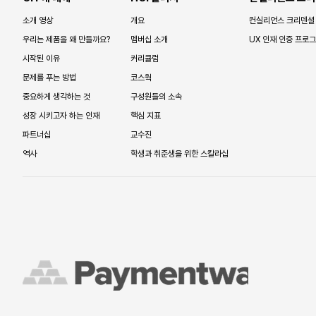
소개 영상
개요
컨실리언스 크리덴셜
우리는 제품을 왜 만들까요?
멤버십 소개
UX 인재 인증 프로
시작된 이유
커리큘럼
문제를 푸는 방법
코스웍
중요하게 생각하는 것
구성원들의 소속
성장 시키고자 하는 인재
핵심 지표
파트너십
교수진
역사
학생과 취준생을 위한 스칼라십