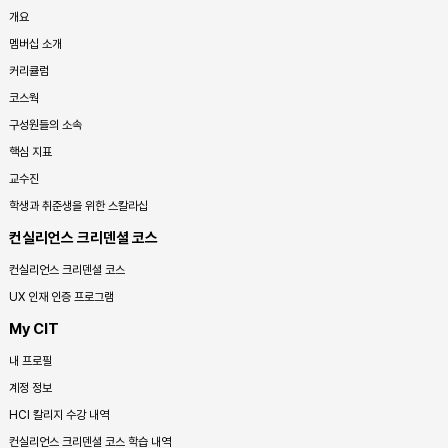
개요
멤버십 소개
커리큘럼
코스웍
구성원들의 소속
핵심 지표
교수진
학생과 취준생을 위한 스칼라십
컨실리언스 크리덴셜 코스
컨실리언스 크리덴셜 코스
UX 인재 인증 프로그램
My CIT
내 프로필
계정 정보
HCI 칼리지 수강 내역
컨실리언스 크리덴셜 코스 학습 내역