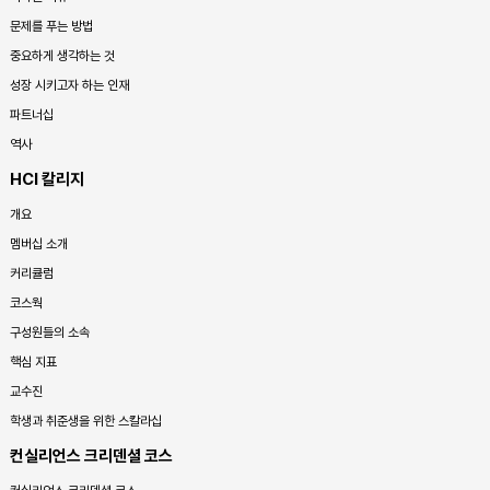
문제를 푸는 방법
중요하게 생각하는 것
성장 시키고자 하는 인재
파트너십
역사
HCI 칼리지
개요
멤버십 소개
커리큘럼
코스웍
구성원들의 소속
핵심 지표
교수진
학생과 취준생을 위한 스칼라십
컨실리언스 크리덴셜 코스